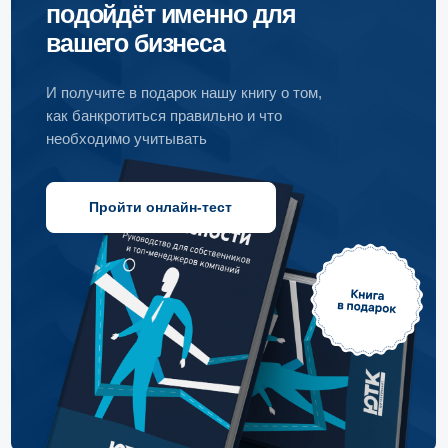
конфликты
Проектный опыт
Субсидиарная
Команда
ответственность
Pro bono
Дебиторская
Прайс-лист
задолженность
© 1999—2026, ООО «ЮрТехКонсалт»
ИНН 7722832917, ОГРН 1147746080020
Политика конфиденциальности
Информация о Cookies
Карта сайта
Разработка сайта