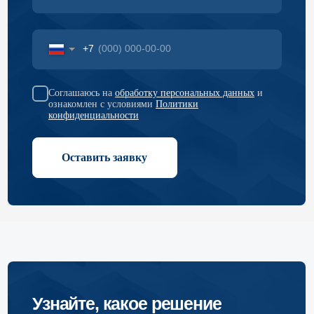
Мы в социальных сетях
Пройти онлайн-тест
Скачать брошюру о компании
Спецпроект: Дорога банкротства
Компания
Услуги
Блог
Банкротство
Публикации
Арбитражные
споры
Новости
Суды общей
О нас
юрисдикции
Достижения
Строительные
споры
Вакансии в
компании
Корпоративные