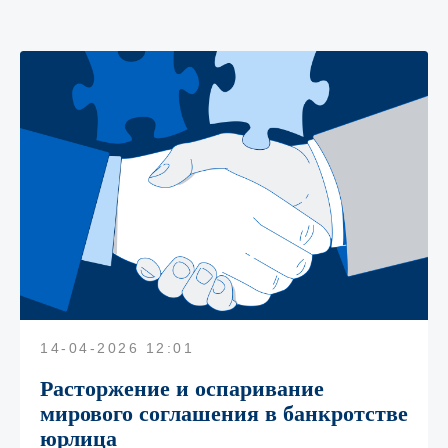
Свяжитесь с нами
Для получения
консультации оставьте
заявку и мы свяжемся
с вами в ближайшее время
14-04-2026 12:01
Расторжение и оспаривание
мирового соглашения в банкротстве
юрлица
+7