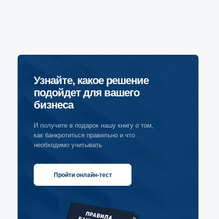
Узнайте, какое решение
подойдет для вашего
Адрес офиса
бизнеса
Москва, Ленинская слобода 19
БЦ Омега Плаза, оф. 220
И получите в подарок нашу книгу о том,
как банкротиться правильно и что
необходимо учитывать
Телефон
+7 (495) 620-70-42
Пройти онлайн-тест
Электронная почта
ask@ytc.legal