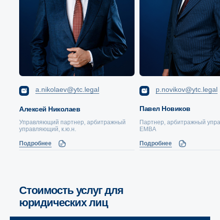
a.nikolaev@ytc.legal
p.novikov@ytc.legal
Павел Новиков
Алексей Николаев
Управляющий партнер, арбитражный
Партнер, арбитражный упр
управляющий, к.ю.н.
ЕМВА
Подробнее
Подробнее
Стоимость услуг для
юридических лиц