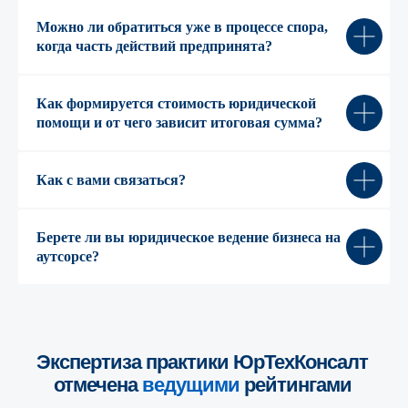
Проектный опыт
Субсидиарная
Команда
Можно ли обратиться уже в процессе спора,
ответственность
когда часть действий предпринята?
Pro bono
Дебиторская
Прайс-лист
задолженность
Как формируется стоимость юридической
помощи и от чего зависит итоговая сумма?
© 1999—2026, ООО «ЮрТехКонсалт»
ИНН 7722832917, ОГРН 1147746080020
Как с вами связаться?
Политика конфиденциальности
Информация о Cookies
Карта сайта
Берете ли вы юридическое ведение бизнеса на
Разработка сайта
аутсорсе?
Экспертиза практики ЮрТехКонсалт
отмечена
ведущими
рейтингами