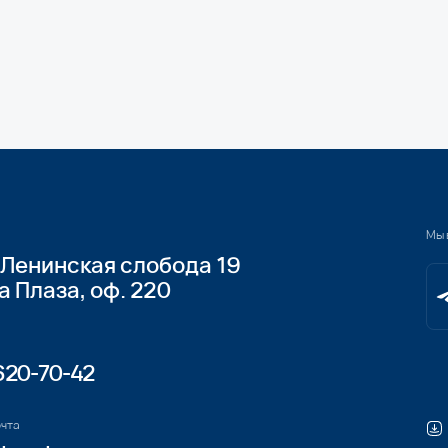
за, оф. 220
0-42
Скачать брошю
Спецпроект: Д
Свяжитесь 
Блог
Публикации
+7
ции
Новости
Прайс-лист
Соглашаюсь на
о
ликты
ознакомлен с у
конфиденциальн