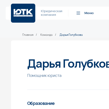
Юридическая
Меню
компания
Главная
/
Команда
/
Дарья Голубкова
Дарья Голубкова
Помощник юриста
Образование
Проходит обучение в Финансовом университете при Пра
по направлению «Экономическое право».