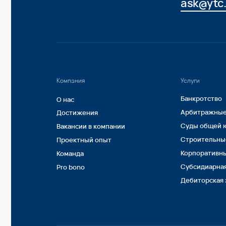
Субсидиарная ответс
Pro bono
Дебиторская задолж
© 1999—2026, ООО «ЮрТехКонсалт»
ИНН 7722832917, ОГРН 1147746080020