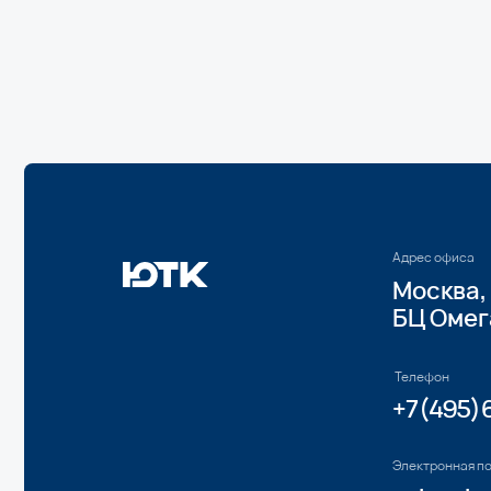
БЦ Омега Пла
Телефон
+7 (495) 620-7
Электронная почта
ask@ytc.legal
Компания
Услуги
Банкротство
О нас
Арбитражные споры
Достижения
Суды общей юрисдик
Вакансии в компании
Строительные споры
Проектный опыт
Корпоративные конф
Команда