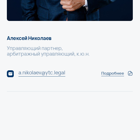
a.nikolaev@ytc.legal
p.
Подробнее
Адрес офиса
Москва, Лени