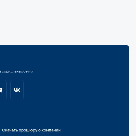
ру о компании
орога банкротства
с нами
бработку персональных данных
и
словиями
Политики
ости