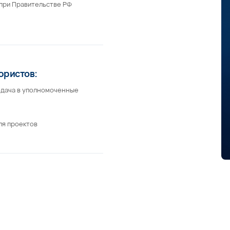
в:
 уполномоченные
тов