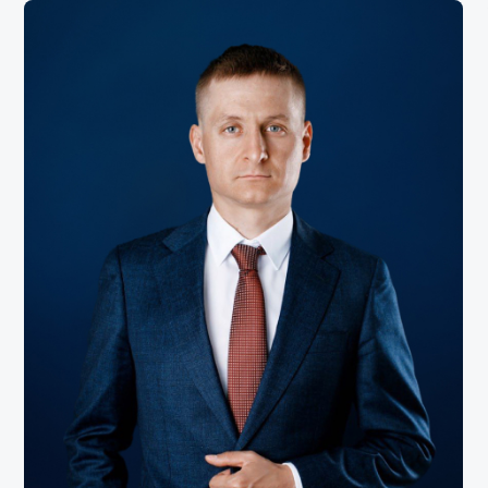
Алексей Николаев
Павел 
Управляющий партнер,
Партне
арбитражный управляющий, к.ю.н.
ЕМВА