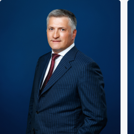
Новиков
Михаил Ясенков
р, арбитражный управляющий,
Партнер, арбит