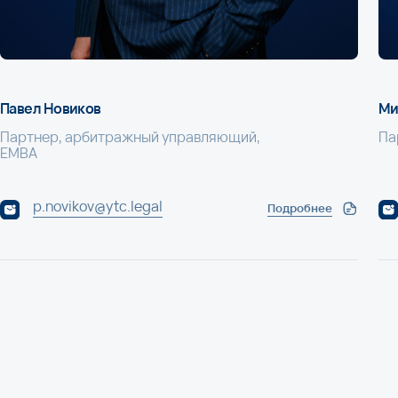
novikov@ytc.legal
m.yasenkov@
Подробнее
Мы в социальных сетя
нская слобода 19