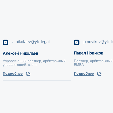
Телефон
+7 (495) 620-70-42
Электронная почта
ask@ytc.legal
Мы в социальных сетях
Скачать брошюру о компании
Спецпроект: Дорога банкротства
Компания
Услуги