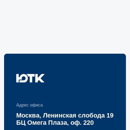
Блог
Банкротство
Публикации
Арбитражные
споры
Новости
Суды общей
О нас
юрисдикции
Достижения
Строительные
споры
Вакансии в
компании
Корпоративные
конфликты
Проектный опыт
Субсидиарная
Команда
ответственность
Pro bono
Дебиторская
Прайс-лист
задолженность
© 1999—2026, ООО «ЮрТехКонсалт»
ИНН 7722832917, ОГРН 1147746080020
Политика конфиденциальности
Информация о Cookies
Карта сайта