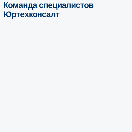
a.nikolaev@ytc.legal
p.novikov@ytc.legal
Павел Новиков
Алексей Николаев
Управляющий партнер, арбитражный
Партнер, арбитражный управля
управляющий, к.ю.н.
ЕМВА
Адрес офиса
Москва, Ленинская слобода 19
Подробнее
Подробнее
БЦ Омега Плаза, оф. 220