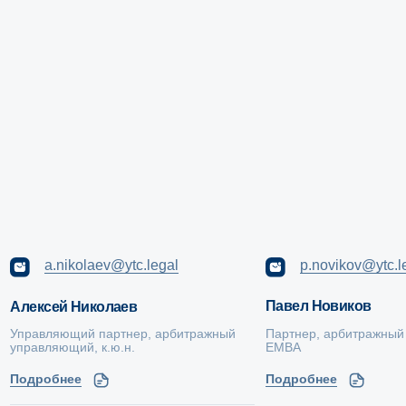
Павел Новиков
Алексей Николаев
Адрес офиса
Управляющий партнер, арбитражный
Партнер, арбитражный управля
управляющий, к.ю.н.
ЕМВА
Москва, Ленинская слобода 19
БЦ Омега Плаза, оф. 220
Подробнее
Подробнее
Телефон
+7 (495) 620-70-42
Электронная почта
ask@ytc.legal
Мы в социальных сетях
Скачать брошюру о компании
Спецпроект: Дорога банкротства