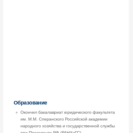
Образование
Окончил бакалавриат юридического факультета
им. М.М. Сперанского Российской академии
народного хозяйства и государственной службы
при Президенте РФ (РАНХиГС).
Проходит обучение по программе магистратуры в
Московском государственном юридическом
университете им О.Е. Кутафина (МГЮА).