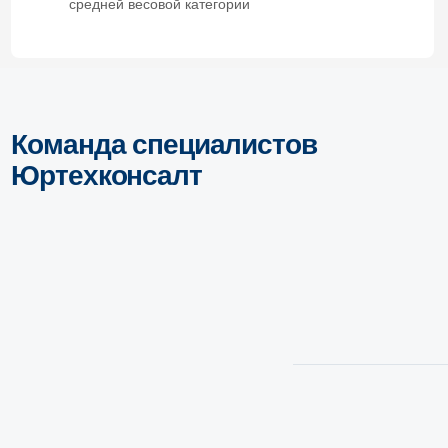
a.nikolaev@ytc.legal
p.novikov@ytc.legal