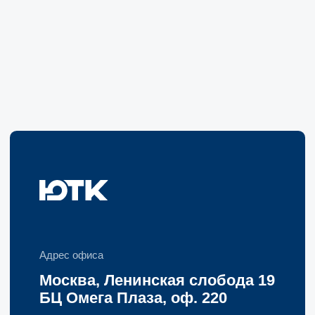
Прайс-лист
задолженность
© 1999—2026, ООО «ЮрТехКонсалт»
ИНН 7722832917, ОГРН 1147746080020
Политика конфиденциальности
Информация о Cookies
Карта сайта
Разработка сайта