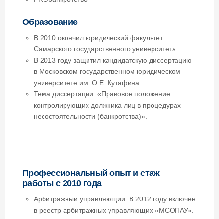
в Московском государственном юридическом
университете им. О.Е. Кутафина.
Тема диссертации: «Правовое положение
контролирующих должника лиц в процедурах
несостоятельности (банкротства)».
Профессиональный опыт и стаж
работы с 2010 года
Арбитражный управляющий. В 2012 году включен
в реестр арбитражных управляющих «МСОПАУ».
Алексей имеет значительный опыт ведения
судебных споров в области банкротства,
гражданского и корпоративного права. Провел
более 50-ти процедур банкротства в отношении
юридических и физических лиц. Неоднократно
представлял интересы клиентов в Верховном
Суде РФ. Добивался восстановления
платежеспособности компаний.
По кассационной жалобе Алексея вынесено