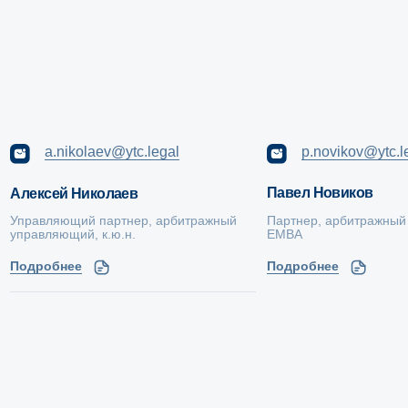
Скачать брошюру о компании
Спецпроект: Дорога банкротства
Компания
Услуги
Блог
Банкротство
Публикации
Арбитражные
споры
Новости
Суды общей
О нас
юрисдикции
Достижения
Строительные
споры
Вакансии в
компании
Корпоративные
конфликты
Проектный опыт
Субсидиарная
Команда
ответственность
Pro bono
Дебиторская