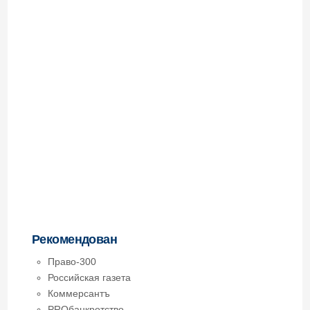
Рекомендован
Право-300
Российская газета
Коммерсантъ
PROбанкротство
Образование
В 2010 окончил юридический факультет
Самарского государственного университета.
В 2013 году защитил кандидатскую диссертацию