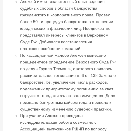
прецедентное определение Верховного Суда РФ
по делу «Группа Техмаш», с которого началось
расширительное толкование п. 6 ст. 138 Закона о
банкротстве, т.е. увеличение числа расходов,
подлежащих приоритетному погашению за счет
выручки от продажи залогового имущества. Дело
признано банкротным кейсом года и привело к
существенному изменению судебной практики.
При участии Алексея проведена
исследовательская работа совместно с
Ассоциацией выпускников РШЧП по вопросу
ответственности арбитражных управляющих в
зарубежных странах. В результате, подготовлены
замечания к проекту изменений КоАП РФ в части
административной ответственности арбитражных
управляющих.
Автор статей в научной и научно-популярной
периодике по вопросам банкротства. Постоянный
спикер профильных профессиональных
мероприятий.
Специализируется на антикризисном управлении,
субсидиарной ответственности и ведении