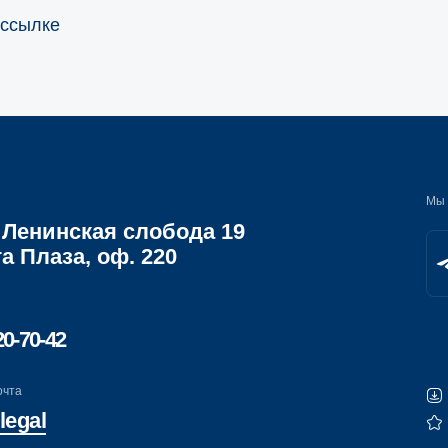
 ссылке
Мы в социальных сетя
инская слобода 19
за, оф. 220
42
Скачать брошю
Спецпроект: До
Свяжитесь 