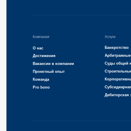
Банкротство
О нас
Арбитражные споры
Достижения
Суды общей юрисдик
Вакансии в компании
Строительные споры
Проектный опыт
Корпоративные конф
Команда
Субсидиарная ответс
Pro bono
Дебиторская задолже
© 1999—2026, ООО «ЮрТехКонсалт»
ИНН 7722832917, ОГРН 1147746080020