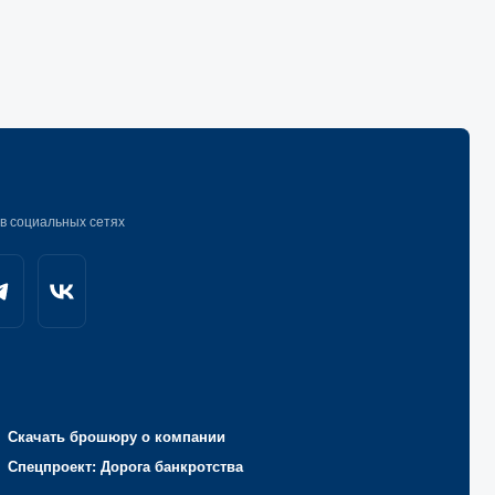
х
ру о компании
рога банкротства
с нами