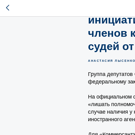
Анастас
инициат
членов 
судей о
АНАСТАСИЯ ЛЫСЕНК
Группа депутатов
федеральному зак
На официальном с
«лишать полномоч
случае наличия у 
иностранного аген
Для «Коммерсант