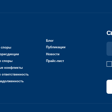
Блог
Публикации
+7
ции
Новости
Прайс-лист
Соглашаюсь на
о
ликты
ознакомлен с ус
конфиденциальн
твенность
нность
Позвоните
Политика конфиденциальности
Карта сайта
Информация о Cookies