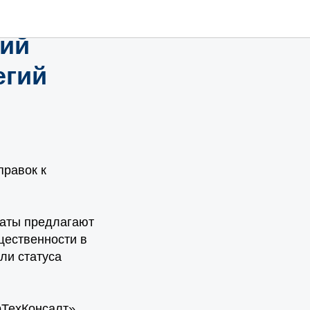
ировала
чий
егий
правок к
таты предлагают
щественности в
ли статуса
рТехКонсалт»