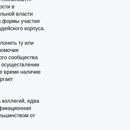
ости в
льной власти
м формы участия
дейского корпуса.
лонить ту или
номочия
кого сообщества
и осуществлении
же время наличие
ргает
а коллегий, едва
ификационная
льшинством от