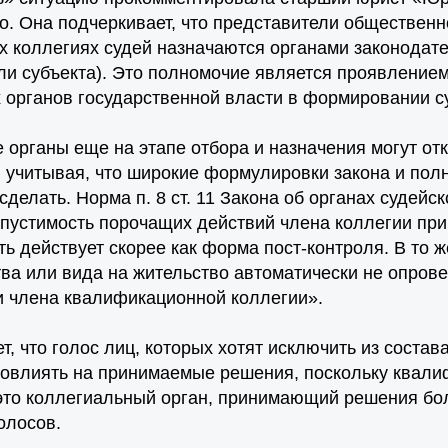
о. Она подчеркивает, что представители общественн
 коллегиях судей назначаются органами законодате
и субъекта). Это полномочие является проявление
 органов государственной власти в формировании су
органы еще на этапе отбора и назначения могут отк
, учитывая, что широкие формулировки закона и пол
сделать. Норма п. 8 ст. 11 Закона об органах судейс
опустимость порочащих действий члена коллегии пр
ть действует скорее как форма пост-контроля. В то 
ва или вида на жительство автоматически не опрове
и члена квалификационной коллегии».
т, что голос лиц, которых хотят исключить из состав
повлиять на принимаемые решения, поскольку квал
 это коллегиальный орган, принимающий решения бо
олосов.