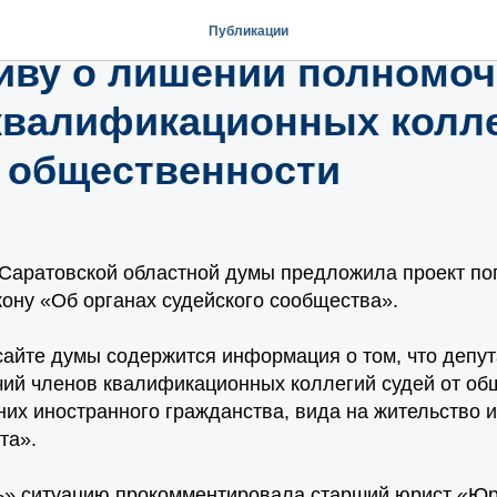
ия Лысенко прокоммент
Публикации
иву о лишении полномо
квалификационных колл
т общественности
О
 Саратовской областной думы предложила проект по
ону «Об органах судейского сообщества».
айте думы содержится информация о том, что депу
ий членов квалификационных коллегий судей от об
них иностранного гражданства, вида на жительство и
та».
ъ» ситуацию прокомментировала старший юрист «Ю