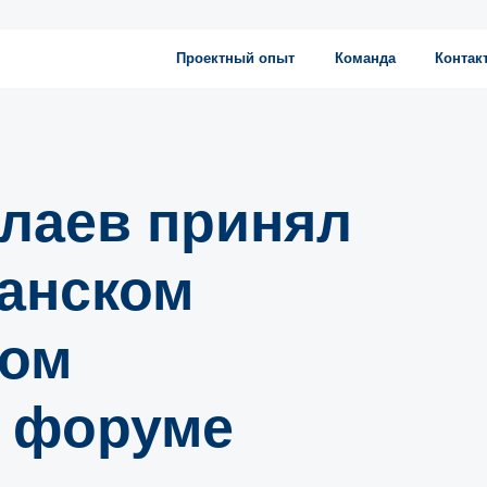
Проектный опыт
Команда
Контакты
лаев принял
занском
ном
 форуме