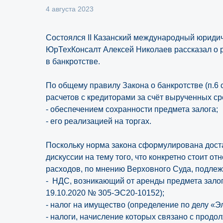
4 августа 2023
Состоялся II Казанский международный юриди
ЮрТехКонсалт Алексей Николаев рассказал о р
в банкротстве.
По общему правилу Закона о банкротстве (п.6 с
расчетов с кредиторами за счёт вырученных с
- обеспечением сохранности предмета залога;
- его реализацией на торгах.
Поскольку норма закона сформулирована доста
дискуссии на тему того, что конкретно стоит от
расходов, по мнению Верховного Суда, подле
- НДС, возникающий от аренды предмета залог
19.10.2020 № 305-ЭС20-10152);
- налог на имущество (определение по делу «Э
- налоги, начисление которых связано с прод