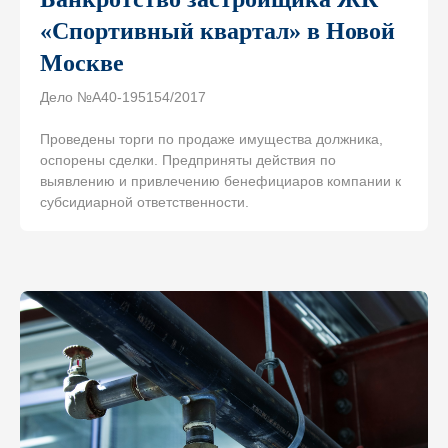
«Спортивный квартал» в Новой
Москве
Дело №А40-195154/2017
Проведены торги по продаже имущества должника,
оспорены сделки. Предприняты действия по
Адрес офиса
выявлению и привлечению бенефициаров компании к
Москва, Ленинская слобода 19
БЦ Омега Плаза, оф. 220
субсидиарной ответственности.
Телефон
+7 (495) 620-70-42
Электронная почта
ask@ytc.legal
Мы в социальных сетях