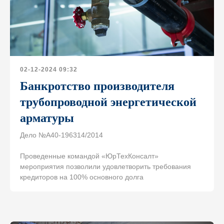
Скачать брошюру о компании
Спецпроект: Дорога банкротства
02-12-2024 09:32
Банкротство производителя
трубопроводной энергетической
Компания
Услуги
Для получения
арматуры
Блог
Банкротство
консультации оставьте
Публикации
Арбитражные
Дело №А40-196314/2014
заявку и мы свяжемся
споры
Новости
с вами в ближайшее время
Суды общей
Проведенные командой «ЮрТехКонсалт»
О нас
юрисдикции
мероприятия позволили удовлетворить требования
Достижения
Строительные
кредиторов на 100% основного долга
споры
Вакансии в
компании
Корпоративные
конфликты
Проектный опыт
Субсидиарная
Команда
ответственность
+7