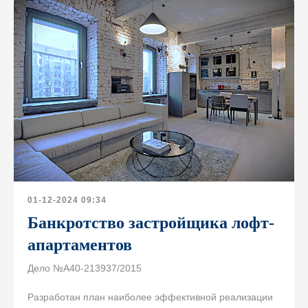
Pro bono
Дебиторская
Прайс-лист
задолженность
Соглашаюсь на
обработку персональных данных
и
ознакомлен с условиями
Политики
конфиденциальности
© 1999—2026, ООО «ЮрТехКонсалт»
ИНН 7722832917, ОГРН 1147746080020
Оставить заявку
Политика конфиденциальности
Информация о Cookies
Карта сайта
Разработка сайта
01-12-2024 09:34
Банкротство застройщика лофт-
апартаментов
Дело №А40-213937/2015
Разработан план наиболее эффективной реализации