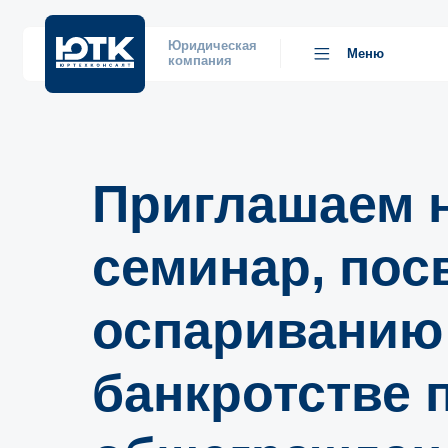
Юридическая
Меню
компания
Приглашаем н
семинар, по
оспариванию 
банкротстве 