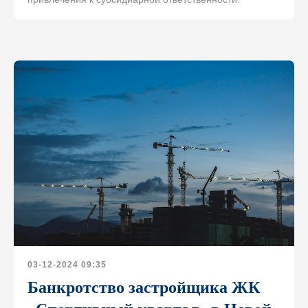
Адрес офиса
Москва, Ленинская слобода 19
БЦ Омега Плаза, оф. 220
03-12-2024 09:35
Банкротство застройщика ЖК
Телефон