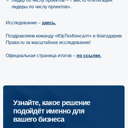
Лидер по числу проектов – 7 место «Литигация:
лидеры по числу проектов».
Исследование –
здесь.
Поздравляем команду «ЮрТехКонсалт» и благодарим
Узнайте, какое решение
Право.ru за масштабное исследование!
подойдёт именно для
вашего бизнеса
Официальная страница итогов –
по ссылке.
И получите в подарок нашу книгу о том,
как банкротиться правильно и что
необходимо учитывать
Пройти онлайн-тест