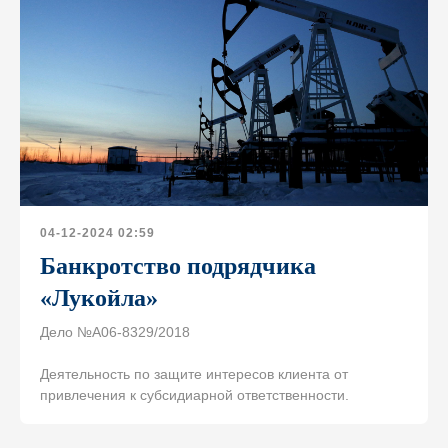
04-12-2024 02:59
Банкротство подрядчика
«Лукойла»
Дело №А06-8329/2018
Свяжитесь с нами
Деятельность по защите интересов клиента от
привлечения к субсидиарной ответственности.