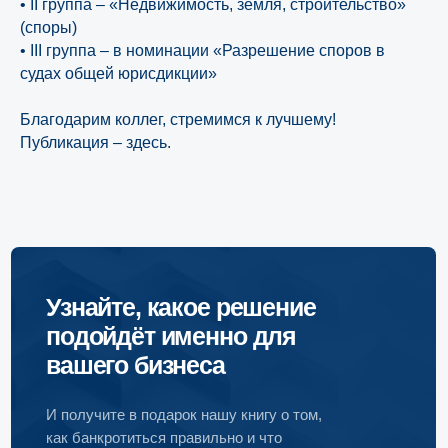
• II группа – «Недвижимость, земля, строительство»
(споры)
• III группа – в номинации «Разрешение споров в
судах общей юрисдикции»
Благодарим коллег, стремимся к лучшему!
Публикация –
здесь
.
Узнайте, какое решение
подойдёт именно для
вашего бизнеса
И получите в подарок нашу книгу о том,
как банкротиться правильно и что
необходимо учитывать
Пройти онлайн-тест