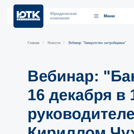
Юридическая
Меню
компания
Главная
/
Новости
/
Вебинар: "банкротство застройщиков"
Вебинар: "Ба
16 декабря в
руководител
Кириллом Чу