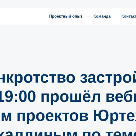
Проектный опыт
Команда
Контакты
нкротство застр
 19:00 прошёл ве
ем проектов Юрте
халдиным по тем