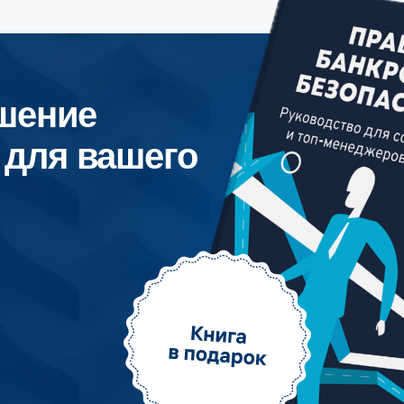
ние
я вашего