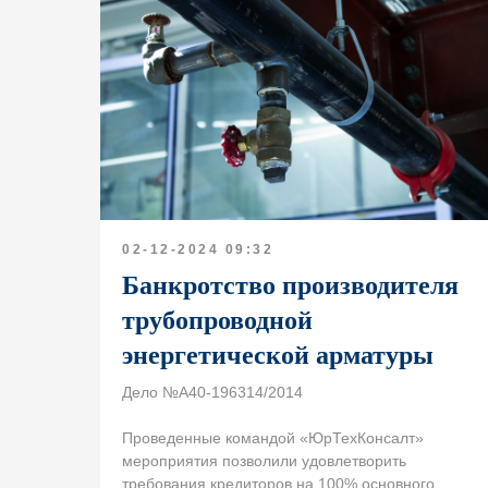
Для получения консул
02-12-2024 09:32
оставьте заявку и мы
Банкротство производителя
с вами в ближайшее в
трубопроводной
энергетической арматуры
Дело №А40-196314/2014
Проведенные командой «ЮрТехКонсалт»
мероприятия позволили удовлетворить
требования кредиторов на 100% основного