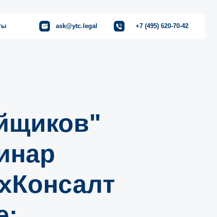
ask@ytc.legal
+7 (495) 620-70-42
ойщиков"
бинар
хКонсалт
е: