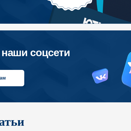
ши соцсети
атьи