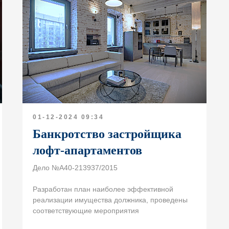
ьтации
01-12-2024 09:34
 свяжемся
Банкротство застройщика
ремя
лофт-апартаментов
+7
Дело №А40-213937/2015
Соглашаюсь на
обработку персональн
Политики конфиденциальности
Разработан план наиболее эффективной
реализации имущества должника, проведены
соответствующие мероприятия
Оставить заявку