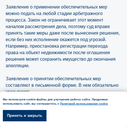
Заявление о применении обеспечительных мер
можно подать на любой стадии арбитражного
процесса. Закон не ограничивает этот момент
началом рассмотрения дела, поэтому суд вправе
принять такие меры даже после вынесения решения,
если без них исполнение окажется под угрозой.
Например, приостановка регистрации перехода
права на объект недвижимости после оглашения
решения может сохранить имущество до окончания
апелляции.
Заявление о принятии обеспечительных мер
составляют в письменной форме. В нем обязательно
указывают:
Адрес офиса
Москва, Ленинская слобода 19
Мы используем cookie-файлы для улучшения работы сайта. Продолжая
БЦ Омега Плаза, оф. 220
использовать сайт, вы соглашаетесь с
Политикой использования cookie
Наименование суда, куда обращаются;
Сведения об истце, ответчике и других участниках
Узнайте, какое решение
Принять и закрыть
дела;
Телефон
подойдёт именно для
Предмет спора и цену иска;
+7 (495) 620-70-42