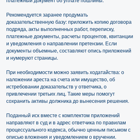
платежный документ об уплате пошлины.
Рекомендуется заранее продумать
доказательственную базу: приложить копию договора
подряда, акты выполненных работ, переписку,
платежные документы, расчеты процентов, квитанции
Комплексное сопровождение
и уведомления о направлении претензии. Если
подрядных споров
документы объемные, составляют опись приложений
и нумеруют страницы.
от «ЮрТехКонсалт»
При необходимости можно заявить ходатайства: о
наложении ареста на счета или имущество, об
Подробнее
истребовании доказательств у ответчика, о
привлечении третьих лиц. Такие меры помогут
сохранить активы должника до вынесения решения.
Поданный иск вместе с комплектом приложений
направляют в суд и в адрес ответчика по правилам
процессуального кодекса, обычно ценным письмом с
описью вложения и уведомлением о вручении.