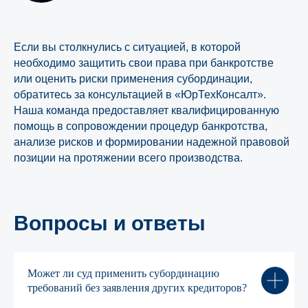
Если вы столкнулись с ситуацией, в которой
необходимо защитить свои права при банкротстве
или оценить риски применения субординации,
Скачать брошюру о компании
обратитесь за консультацией в «ЮрТехКонсалт».
Спецпроект: Дорога банкротства
Наша команда предоставляет квалифицированную
помощь в сопровождении процедур банкротства,
анализе рисков и формировании надежной правовой
позиции на протяжении всего производства.
Компания
Услуги
Блог
Банкротство
Публикации
Арбитражные
споры
Вопросы и ответы
Новости
Суды общей
О нас
юрисдикции
Достижения
Строительные
споры
Вакансии в
Может ли суд применить субординацию
компании
Корпоративные
требований без заявления других кредиторов?
конфликты
Проектный опыт