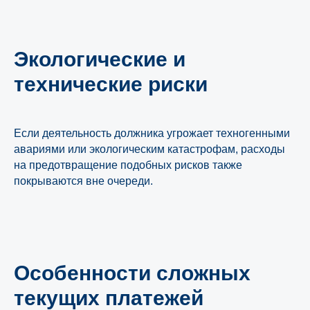
Экологические и
Сопровождение банкротства
технические риски
под ключ от
«ЮрТехКонсалт»
Подробнее
Если деятельность должника угрожает техногенными
авариями или экологическим катастрофам, расходы
на предотвращение подобных рисков также
покрываются вне очереди.
Особенности сложных
текущих платежей