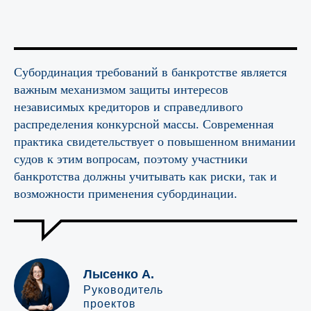
И получите в подарок нашу книгу о том,
как банкротиться правильно и что
необходимо учитывать
Субординация требований в банкротстве является
Пройти онлайн-тест
важным механизмом защиты интересов
независимых кредиторов и справедливого
распределения конкурсной массы. Современная
Адрес офиса
практика свидетельствует о повышенном внимании
Москва, Ленинская слобода 19
судов к этим вопросам, поэтому участники
БЦ Омега Плаза, оф. 220
банкротства должны учитывать как риски, так и
возможности применения субординации.
Телефон
+7 (495) 620-70-42
Электронная почта
ask@ytc.legal
Лысенко А.
Руководитель
проектов
Мы в социальных сетях