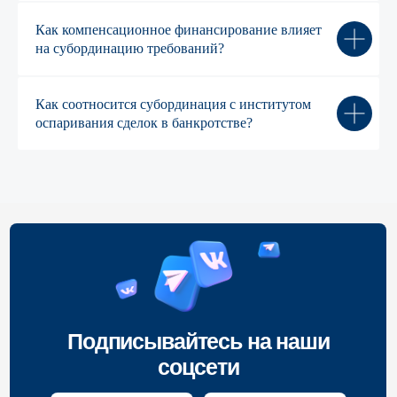
Субсидиарная
Команда
ответственность
Как компенсационное финансирование влияет
Pro bono
Дебиторская
на субординацию требований?
Прайс-лист
задолженность
Как соотносится субординация с институтом
© 1999—2026, ООО «ЮрТехКонсалт»
оспаривания сделок в банкротстве?
ИНН 7722832917, ОГРН 1147746080020
Политика конфиденциальности
Информация о Cookies
Карта сайта
Разработка сайта