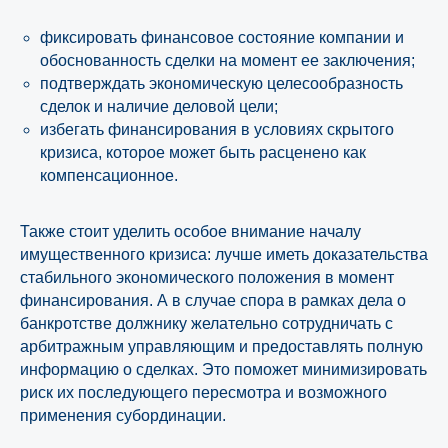
фиксировать финансовое состояние компании и
обоснованность сделки на момент ее заключения;
подтверждать экономическую целесообразность
Свяжитесь с нами
сделок и наличие деловой цели;
Подписывайтесь на наши
избегать финансирования в условиях скрытого
соцсети
кризиса, которое может быть расценено как
компенсационное.
Вконтакте
Телеграм
Также стоит уделить особое внимание началу
имущественного кризиса: лучше иметь доказательства
стабильного экономического положения в момент
финансирования. А в случае спора в рамках дела о
банкротстве должнику желательно сотрудничать с
арбитражным управляющим и предоставлять полную
Узнайте, какое решение
информацию о сделках. Это поможет минимизировать
подойдёт именно для
риск их последующего пересмотра и возможного
вашего бизнеса
применения субординации.