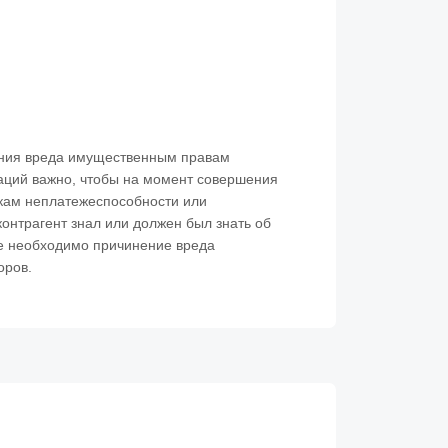
ния вреда имущественным правам
аций важно, чтобы на момент совершения
акам неплатежеспособности или
контрагент знал или должен был знать об
же необходимо причинение вреда
оров.