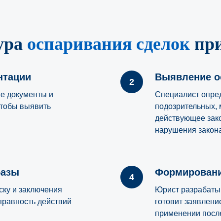
ура
оспаривания сделок
пр
нтации
Выявление о
е документы и
Специалист опред
чтобы выявить
подозрительных,
действующее зако
нарушения закона
базы
Формировани
ску и заключения
Юрист разрабатыв
правность действий
готовит заявлени
применении посл