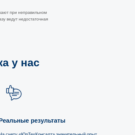
икают при неправильном
азу ведут недостаточная
ка
у нас
Реальные результаты
На счету «ЮрТехКонсалт» значительный опыт