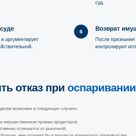
суд.
 суде
Возврат иму
 и аргументирует
После признания 
ействительной.
контролируют исп
ть отказ при
оспаривании
сделки возможен в следующих случаях:
да имущественным правам кредиторов;
ественно отличается от рыночной;
 больше, чем получил бы в процессе конкурсного производства.