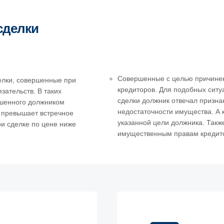
сделки
Совершенные с целью причине
лки, совершенные при
кредиторов. Для подобных ситу
ательств. В таких
сделки должник отвечал призн
ршенного должником
недостаточности имущества. А 
о превышает встречное
указанной цели должника. Так
и сделке по цене ниже
имущественным правам кредит