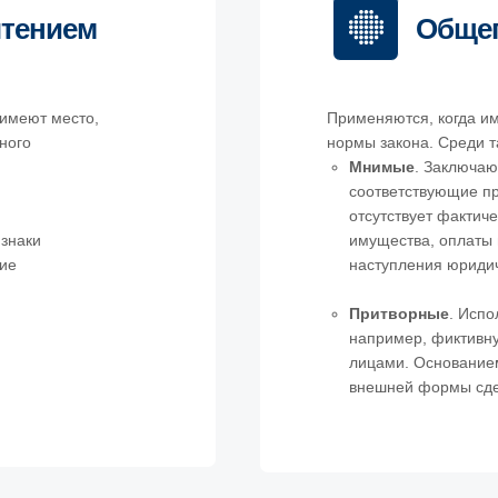
чтением
Общег
 имеют место,
Применяются, когда и
ного
нормы закона. Среди т
Мнимые
. Заключаю
соответствующие пр
отсутствует фактич
знаки
имущества, оплаты 
ние
наступления юридич
Притворные
. Испо
например, фиктивн
лицами. Основанием
внешней формы сдел