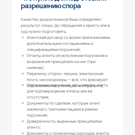
разрешению спора
Качество доказательной базы определяет
результат спора. До обращения к юристу или в
суд нужно подготовить:
Агентский договор со всеми приложениями,
дополнительными соглашениями и
спецификациями поручений;
Отчеты агента об исполнении поручений и
возражения принципала на них (при
наличии);
Переписку сторон: письма, электронная
почта, мессенджеры — всё, что фиксирует
Платежные поручения, акты сверок, счета
ход исполнения и позицию контрагента;
для подтверждения оплаты или её
отсутствия;
Документы по сделкам, которые агент
заключал с третьими лицами в рамках
поручения;
Доверенности, выданные принципалом
агенту;
Документы о понесенных расходах агента,