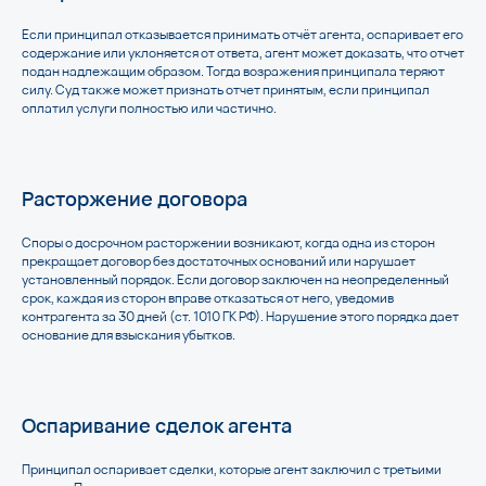
Если принципал отказывается принимать отчёт агента, оспаривает его
содержание или уклоняется от ответа, агент может доказать, что отчет
подан надлежащим образом. Тогда возражения принципала теряют
силу. Суд также может признать отчет принятым, если принципал
оплатил услуги полностью или частично.
Расторжение договора
Споры о досрочном расторжении возникают, когда одна из сторон
прекращает договор без достаточных оснований или нарушает
установленный порядок. Если договор заключен на неопределенный
срок, каждая из сторон вправе отказаться от него, уведомив
контрагента за 30 дней (ст. 1010 ГК РФ). Нарушение этого порядка дает
основание для взыскания убытков.
Оспаривание сделок агента
Принципал оспаривает сделки, которые агент заключил с третьими