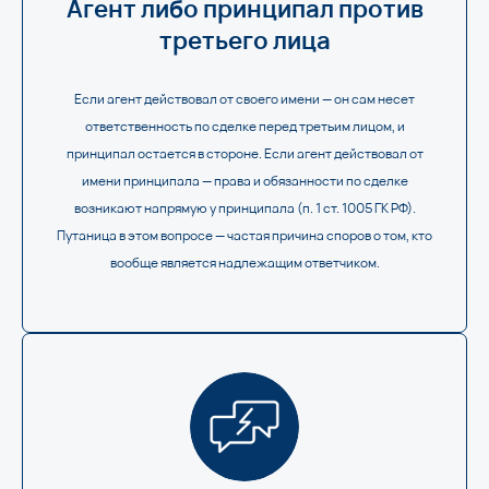
Агент либо принципал против
третьего лица
Если агент действовал от своего имени — он сам несет
ответственность по сделке перед третьим лицом, и
принципал остается в стороне. Если агент действовал от
имени принципала — права и обязанности по сделке
возникают напрямую у принципала (п. 1 ст. 1005 ГК РФ).
Путаница в этом вопросе — частая причина споров о том, кто
вообще является надлежащим ответчиком.