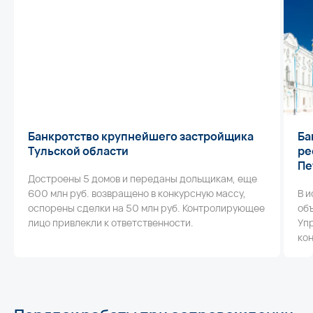
Банкротство крупнейшего застройщика
Ба
Тульской области
ре
Пе
Достроены 5 домов и переданы дольщикам, еще
600 млн руб. возвращено в конкурсную массу,
В 
оспорены сделки на 50 млн руб. Контролирующее
объ
лицо привлекли к ответственности.
Упр
ко