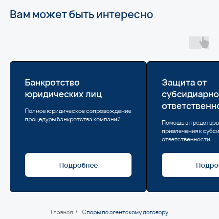
Вам может быть интересно
Банкротство
Защита от
юридических лиц
субсидиарн
ответственн
Полное юридическое сопровождение
процедуры банкротства компаний
Помощь в предотвр
привлечения к субс
ответственности
Подробнее
Подро
Главная
/
Споры по агентскому договору