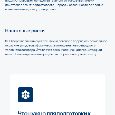
лицами. Правовые последствия зависят от того, в чьем имени
действовал агент: если от своего — права и обязанности по сделке
возникли у него, а не у принципала.
Налоговые риски
ФНС переквалифицирует агентский договор в подряд или возмездное
оказание услуг, если фактические отношения не совпадают с
условиями договора. Это влечет доначисление налогов, штрафы и
пени. Причем претензии предъявляют принципалу, а не агенту.
Что нужно для подготовки к