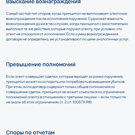
Взыскание вознаграждения
Самый частый тип споров, когда принципал не выплачивает агентское
вознаграждение после исполнения поручения. Суд может взыскать
вознаграждение даже в тех случаях, когда принципал самостоятельно
выполнил те же действия, которые поручил агенту, при условии, что
агент не отказался от исполнения. Если сумма вознаграждения в
договоре не определена, ее устанавливают по цене аналогичных услуг.
Превышение полномочий
Если агент совершает сделки, которые выходят за рамки поручения,
принципал может их оспорить или потребовать возмещения убытков.
При этом, если договор содержит только общие полномочия на
совершение сделок, принципал не может ссылаться на ограничения
полномочий агента в отношениях с третьими лицами — если только те
не знали об этих ограничениях (п. 2 ст. 1005 ГК РФ).
Споры по отчетам