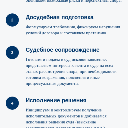
оцениваем возможные риски и перспективы спора.
a.nikolaev@ytc.legal
p.novikov@ytc.legal
Павел Новиков
Алексей Николаев
Досудебная подготовка
Управляющий партнер, арбитражный
Партнер, арбитражный управля
Формулируем требования, фиксируем нарушения
управляющий, к.ю.н.
ЕМВА
условий договора и составляем претензию.
Подробнее
Подробнее
Судебное сопровождение
Готовим и подаем в суд исковое заявление,
представляем интересы клиента в суде на всех
этапах рассмотрения спора, при необходимости
готовим возражения, пояснения и иные
процессуальные документы.
Исполнение решения
Инициируем и контролируем получение
исполнительных документов и добиваемся
исполнения решения суда (взыскание