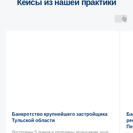
Специалисты ЮрТехКонсалт
Банкротство крупнейшего застройщика
Ба
Тульской области
ре
Пе
Достроены 5 домов и переданы дольщикам, еще