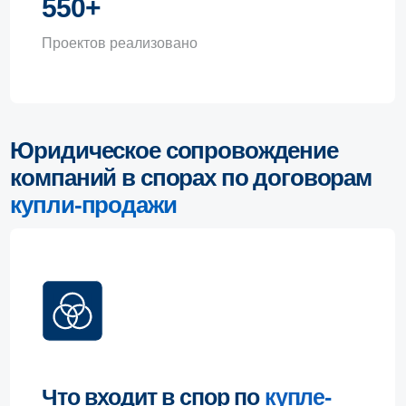
купли-продажи
Что входит в спор по
купле-
продаже
В такие споры входят требования о:
передаче товара;
взыскании оплаты;
устранении недостатков;
замене товара;
уменьшении цены;
расторжении договора;
взыскании убытков и неустойки;