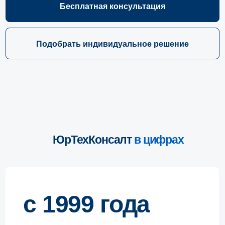
Подобрать индивидуальное решение
ЮрТехКонсалт
в цифрах
с 1999 года
Ведём банкротные споры
500+ млрд