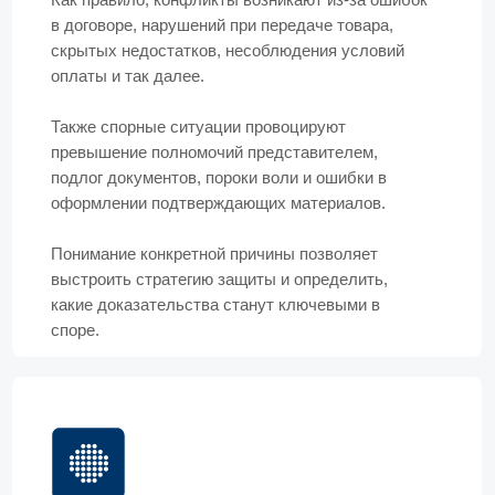
Что нужно для подготовки
к
разрешению спора
Для этого необходимы следующие документы
(их перечень может быть как расширен, так и
сужен в зависимости от специфики спора):
договор купли-продажи;
акты приема-передачи или накладные;
переписка между сторонами;
заключения экспертиз (при спорах о
качестве);
подтверждение стоимости имущества;
доказательства нарушения условий сделки;
подтверждение соблюдения претензионного
порядка, если он предусмотрен;
документы о правах на имущество при
спорах о недействительности сделки.