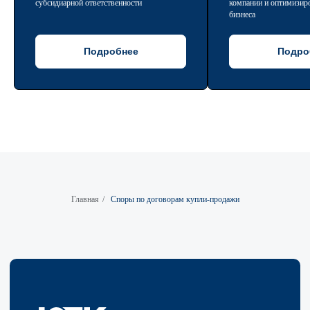
субсидиарной ответственности
компании и оптимизиро
бизнеса
Подробнее
Подро
Главная
/
Споры по договорам купли-продажи