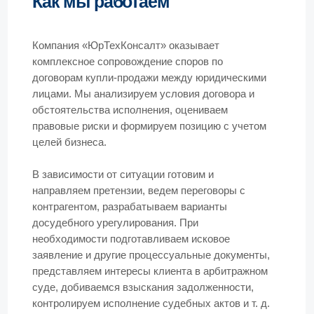
бесплатно
+7
Соглашаюсь на
обработку персональных данных
и
ознакомлен с условиями
Политики
конфиденциальности
Позвоните мне
Экспертиза практики
ЮрТехКонсалт отмечена