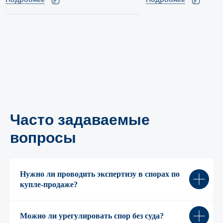
Часто задаваемые
Адрес офиса
вопросы
Москва, Ленинская слобода 19
БЦ Омега Плаза, оф. 220
Нужно ли проводить экспертизу в спорах по
Телефон
купле-продаже?
+7 (495) 620-70-42
Можно ли урегулировать спор без суда?
Электронная почта