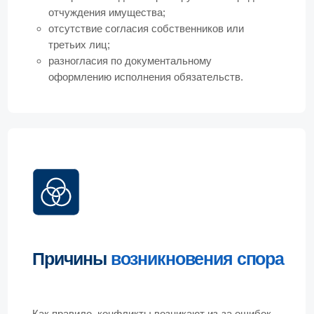
Как правило, конфликты возникают из-за ошибок
в договоре, нарушений при передаче товара,
скрытых недостатков, несоблюдения условий
оплаты и так далее.
Также спорные ситуации провоцируют
превышение полномочий представителем,
подлог документов, пороки воли и ошибки в
оформлении подтверждающих материалов.
Понимание конкретной причины позволяет
выстроить стратегию защиты и определить,
какие доказательства станут ключевыми в
споре.