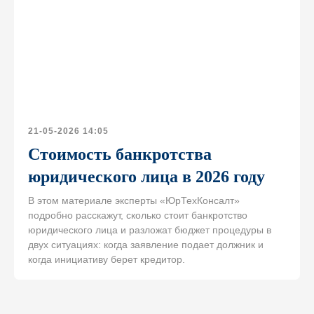
Строительные
споры
Вакансии в
компании
Корпоративные
конфликты
Проектный опыт
Субсидиарная
Команда
ответственность
Pro bono
Дебиторская
Прайс-лист
задолженность
21-05-2026 14:05
© 1999—2026, ООО «ЮрТехКонсалт»
Стоимость банкротства
ИНН 7722832917, ОГРН 1147746080020
юридического лица в 2026 году
Политика конфиденциальности
Узнайте, какое решение
Информация о Cookies
В этом материале эксперты «ЮрТехКонсалт»
подойдет для вашего
подробно расскажут, сколько стоит банкротство
Карта сайта
бизнеса
юридического лица и разложат бюджет процедуры в
Разработка сайта
двух ситуациях: когда заявление подает должник и
когда инициативу берет кредитор.
И получите в подарок нашу книгу о том,
как банкротиться правильно и что
необходимо учитывать