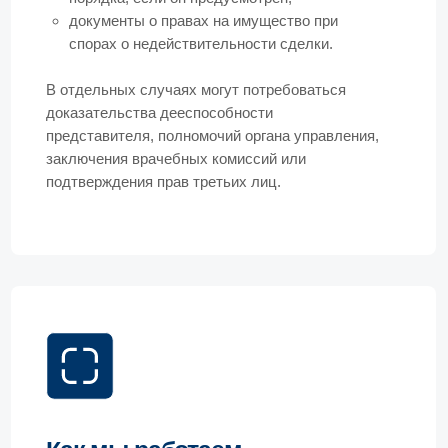
обстоятельства исполнения, оцениваем
правовые риски и формируем позицию с учетом
целей бизнеса.
В зависимости от ситуации готовим и
направляем претензии, ведем переговоры с
контрагентом, разрабатываем варианты
досудебного урегулирования. При
необходимости подготавливаем исковое
заявление и другие процессуальные документы,
представляем интересы клиента в арбитражном
суде, добиваемся взыскания задолженности,
контролируем исполнение судебных актов и т. д.
Оставьте заявку и получите
консультацию по вопросам
споров по договорам — это