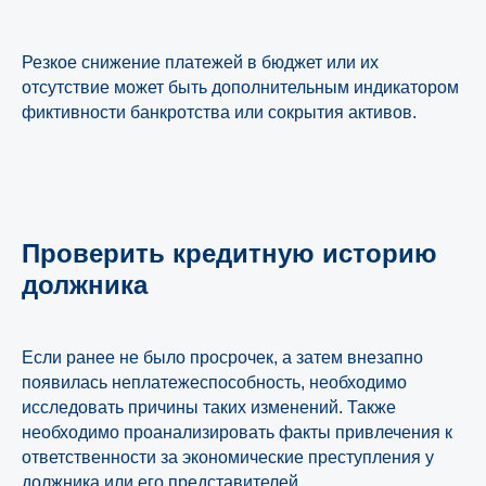
Резкое снижение платежей в бюджет или их
отсутствие может быть дополнительным индикатором
фиктивности банкротства или сокрытия активов.
Узнайте, какое решение
подойдёт именно для
вашего бизнеса
Проверить кредитную историю
И получите в подарок нашу книгу о том,
как банкротиться правильно и что
должника
необходимо учитывать
Если ранее не было просрочек, а затем внезапно
Пройти онлайн-тест
появилась неплатежеспособность, необходимо
исследовать причины таких изменений. Также
необходимо проанализировать факты привлечения к
ответственности за экономические преступления у
должника или его представителей.