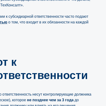
рТехКонсалт».
нии к субсидиарной ответственности часто подают
атью
о том, что входит в их обязанности на каждой
т к
ответственности
ю ответственность несут контролирующие должника
еское), которое
не позднее чем за 3 года
до
зания должнику или влиять на его решения.