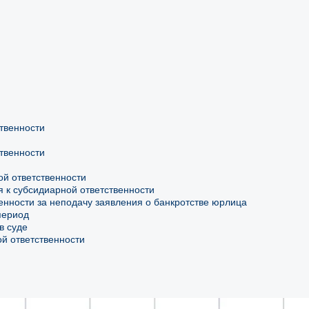
твенности
ственности
ой ответственности
я к субсидиарной ответственности
енности за неподачу заявления о банкротстве юрлица
период
в суде
й ответственности