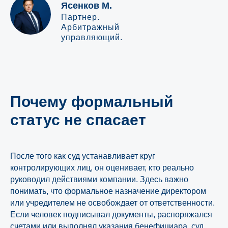
Ясенков М.
Комплексное сопровождение
Партнер.
Арбитражный
банкротства от
управляющий.
«ЮрТехКонсалт»
Подробнее
Почему формальный
статус не спасает
После того как суд устанавливает круг
контролирующих лиц, он оценивает, кто реально
руководил действиями компании. Здесь важно
понимать, что формальное назначение директором
или учредителем не освобождает от ответственности.
Если человек подписывал документы, распоряжался
счетами или выполнял указания бенефициара, суд