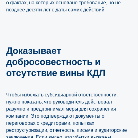
о фактах, на которых основано требование, но не
позднее десяти лет с даты самих действий.
Адрес офиса
Москва, Ленинская слобода 19
БЦ Омега Плаза, оф. 220
Телефон
Доказывает
+7 (495) 620-70-42
добросовестность и
Электронная почта
отсутствие вины КДЛ
ask@ytc.legal
Мы в социальных сетях
Чтобы избежать субсидиарной ответственности,
нужно показать, что руководитель действовал
разумно и предпринимал меры для сохранения
компании. Это подтверждают документы о
переговорах с кредиторами, попытках
реструктуризации, отчетность, письма и аудиторские
Скачать брошюру о компании
заключения. Если видно, что убытки вызваны