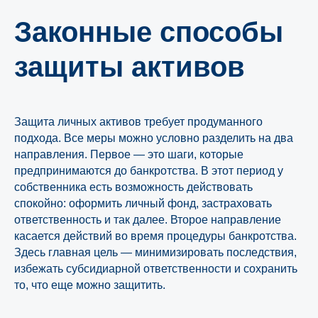
Законные способы
защиты активов
Защита личных активов требует продуманного
подхода. Все меры можно условно разделить на два
направления. Первое — это шаги, которые
предпринимаются до банкротства. В этот период у
Узнайте, какое решение
собственника есть возможность действовать
подойдёт именно для
спокойно: оформить личный фонд, застраховать
вашего бизнеса
ответственность и так далее. Второе направление
касается действий во время процедуры банкротства.
И получите в подарок нашу книгу о том,
Здесь главная цель — минимизировать последствия,
как банкротиться правильно и что
избежать субсидиарной ответственности и сохранить
необходимо учитывать
то, что еще можно защитить.
Пройти онлайн-тест