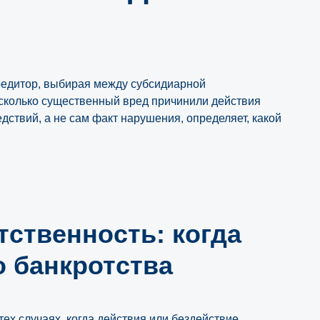
редитор, выбирая между субсидиарной
асколько существенный вред причинили действия
ствий, а не сам факт нарушения, определяет, какой
тственность: когда
о банкротства
ех случаях, когда действия или бездействие