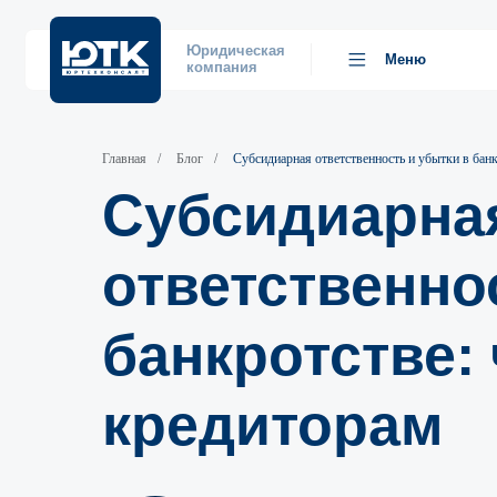
Юридическая
Меню
компания
Главная
/
Блог
/
Субсидиарная ответственность и убытки в бан
Субсидиарна
ответственно
банкротстве:
кредиторам