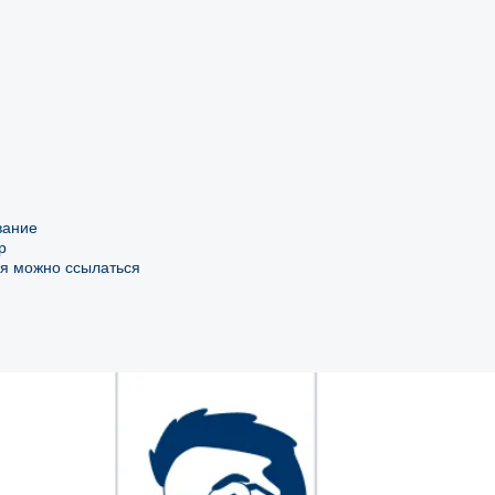
вание
р
ия можно ссылаться